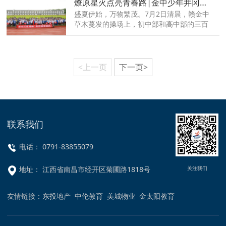
燎原星火点亮青春路|金中少年井冈山研学记
书，承载了太多的期待，这封录取通知书也
是给青春最美丽的一封信。
盛夏伊始，万物繁茂。7月2日清晨，赣金中
草木蔓发的操场上，初中部和高中部的三百
余名学子正在举行开营仪式。带着父母亲的
叮咛嘱咐，带着师长的谆谆教导，少年们踏
上在本学期的研学征程---追寻燎原星火，弘
扬井冈精神！
<上一页
下一页>
联系我们
电话： 0791-83855079
关注我们
地址： 江西省南昌市经开区菊圃路1818号
友情链接：
东投地产
中伦教育
美城物业
金太阳教育