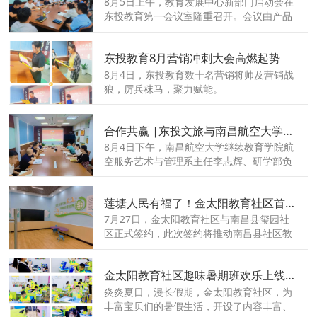
8月5日上午，教育发展中心新部门启动会在
东投教育第一会议室隆重召开。会议由产品
部姚桥兰主持，东投教育总经理柏成刚，副
总经理马天佑，东投教育各中心板块、各后
东投教育8月营销冲刺大会高燃起势
台部门负责人均应邀参与会议。
8月4日，东投教育数十名营销将帅及营销战
狼，厉兵秣马，聚力赋能。
合作共赢 |东投文旅与南昌航空大学继续教育学院举行合作洽谈
8月4日下午，南昌航空大学继续教育学院航
空服务艺术与管理系主任李志辉、研学部负
责人吴小虹一行来司考察指导，与东投文旅
总经理张志成、营地与执行部经理吴翠翠等
莲塘人民有福了！金太阳教育社区首次进驻这个社区
人进行深入交流，探讨航天研学产业发展合
作事宜。
7月27日，金太阳教育社区与南昌县玺园社
区正式签约，此次签约将推动南昌县社区教
育配套的升级，营造优质的教育氛围。
金太阳教育社区趣味暑期班欢乐上线，陪伴孩子清凉度夏！
炎炎夏日，漫长假期，金太阳教育社区，为
丰富宝贝们的暑假生活，开设了内容丰富、