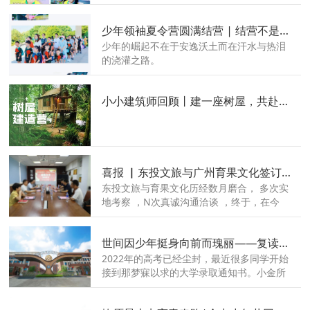
寓教于乐的暑假班。
少年领袖夏令营圆满结营 | 结营不是结束，而是崭新的开始！
少年的崛起不在于安逸沃土而在汗水与热泪
的浇灌之路。
小小建筑师回顾丨建一座树屋，共赴一场仲夏之约
喜报 ▏东投文旅与广州育果文化签订战略合作协议
东投文旅与育果文化历经数月磨合， 多次实
地考察 ，N次真诚沟通洽谈 ，终于，在今
天，东投文旅 与广州育果文化达成战略合
作，成功签约！
世间因少年挺身向前而瑰丽——复读岁月里致青春的一封信！
2022年的高考已经尘封，最近很多同学开始
接到那梦寐以求的大学录取通知书。小金所
在的赣金中，每天也在收到学子们发来的录
取喜报。寒窗十二载换来的这张录取通知