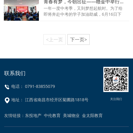
青春有梦，今朝出征——赣金中举行2022年中考壮行仪式！
进赣江新区消防救援大队，上了一堂别开生
面的“消防安全教育课”。
一年一度中考季，又到梦想起航时。为了给
即将奔赴中考的学子加油助威，6月16日下
午，赣金中初三年级师生齐聚一堂，隆重举
行“决胜中考·为梦而战”中考壮行活动。这是
一场青春岁月里的特殊仪式，
<上一页
下一页>
联系我们
电话： 0791-83855079
关注我们
地址： 江西省南昌市经开区菊圃路1818号
友情链接：
东投地产
中伦教育
美城物业
金太阳教育