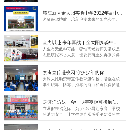
教职工发挥特长，创新巧干，真抓实干，共
谋金中教育高质量发展，7月1日晚，赣江新
赣江新区金太阳实验中学2022年高中部招生说明
区金太阳实验中学举行了第二届中层干部竞
聘大会。
名师保驾护航，培养迎接未来的阳光少年。
全力以赴 来年再战 | 金太阳实验中学2022年复读班招生说明
人生有无数种可能，哪怕高考发挥失常或是
志愿填报不尽人意，也要拥有重头再来的勇
气。
禁毒宣传进校园 守护少年的你
为深入推动禁毒宣传教育进学校，增强在校
学生识毒、防毒、拒毒的能力和自我保护意
识，6月22日下午，在第35个“国际禁毒
日”来临之际，赣江新区金太阳实验中学联合
走进消防队，金中少年零距离接触“火焰蓝”！
赣江新区公安局，为学校初一年级一百余名
学子举办了一场禁毒宣讲活动。
在暑假来临之际，为了保证暑期家庭、学校
的消防安全，让学生更直观感受消防员的生
活，提升消防安全技能，6月17日上午，赣
江新区金太阳实验中学高一年级部分学子走