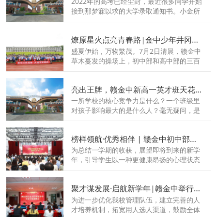
2022年的高考已经尘封，最近很多同学开始
接到那梦寐以求的大学录取通知书。小金所
在的赣金中，每天也在收到学子们发来的录
取喜报。寒窗十二载换来的这张录取通知
燎原星火点亮青春路|金中少年井冈山研学记
书，承载了太多的期待，这封录取通知书也
是给青春最美丽的一封信。
盛夏伊始，万物繁茂。7月2日清晨，赣金中
草木蔓发的操场上，初中部和高中部的三百
余名学子正在举行开营仪式。带着父母亲的
叮咛嘱咐，带着师长的谆谆教导，少年们踏
亮出王牌，赣金中新高一英才班天花板级师资团队来了！
上在本学期的研学征程---追寻燎原星火，弘
扬井冈精神！
一所学校的核心竞争力是什么？一个班级里
对孩子影响最大的是什么人？毫无疑问，是
老师！赣金中2022届高一英才班，最豪华师
资团队来了！该班的学科教师中，高级教师
榜样领航·优秀相伴 | 赣金中初中部举行期末总结表彰大会
占比超50%，省、市级学科带头人2人，人
均教龄超20年，可谓是大咖云集，实力强
为总结一学期的收获，展望即将到来的新学
悍！
年，引导学生以一种更健康昂扬的心理状态
投入到假期生活中，7月1日，赣江新区金太
阳实验中学初中部在艺新楼二楼举办2021-
聚才谋发展·启航新学年|赣金中举行中层干部竞聘会
2022学年第二学期表彰大会，为本学期愉快
而紧张的学习生活生活画上圆满的句号。
为进一步优化我校管理队伍，建立完善的人
才培养机制，拓宽用人选人渠道，鼓励全体