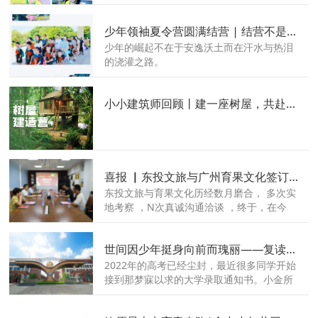
寓教于乐的暑假班。
少年领袖夏令营圆满结营 | 结营不是结束，而是崭新的开始！
少年的崛起不在于安逸沃土而在汗水与热泪
的浇灌之路。
小小建筑师回顾丨建一座树屋，共赴一场仲夏之约
喜报 ▏东投文旅与广州育果文化签订战略合作协议
东投文旅与育果文化历经数月磨合， 多次实
地考察 ，N次真诚沟通洽谈 ，终于，在今
天，东投文旅 与广州育果文化达成战略合
作，成功签约！
世间因少年挺身向前而瑰丽——复读岁月里致青春的一封信！
2022年的高考已经尘封，最近很多同学开始
接到那梦寐以求的大学录取通知书。小金所
在的赣金中，每天也在收到学子们发来的录
取喜报。寒窗十二载换来的这张录取通知