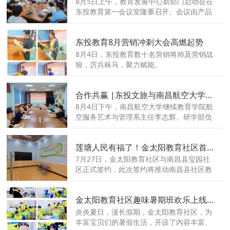
8月5日上午，教育发展中心新部门启动会在
东投教育第一会议室隆重召开。会议由产品
部姚桥兰主持，东投教育总经理柏成刚，副
总经理马天佑，东投教育各中心板块、各后
东投教育8月营销冲刺大会高燃起势
台部门负责人均应邀参与会议。
8月4日，东投教育数十名营销将帅及营销战
狼，厉兵秣马，聚力赋能。
合作共赢 |东投文旅与南昌航空大学继续教育学院举行合作洽谈
8月4日下午，南昌航空大学继续教育学院航
空服务艺术与管理系主任李志辉、研学部负
责人吴小虹一行来司考察指导，与东投文旅
总经理张志成、营地与执行部经理吴翠翠等
莲塘人民有福了！金太阳教育社区首次进驻这个社区
人进行深入交流，探讨航天研学产业发展合
作事宜。
7月27日，金太阳教育社区与南昌县玺园社
区正式签约，此次签约将推动南昌县社区教
育配套的升级，营造优质的教育氛围。
金太阳教育社区趣味暑期班欢乐上线，陪伴孩子清凉度夏！
炎炎夏日，漫长假期，金太阳教育社区，为
丰富宝贝们的暑假生活，开设了内容丰富、