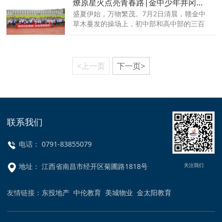
燎原星火点亮青春路|金中少年井冈山研学记
书，承载了太多的期待，这封录取通知书也
是给青春最美丽的一封信。
盛夏伊始，万物繁茂。7月2日清晨，赣金中
草木蔓发的操场上，初中部和高中部的三百
余名学子正在举行开营仪式。带着父母亲的
叮咛嘱咐，带着师长的谆谆教导，少年们踏
上在本学期的研学征程---追寻燎原星火，弘
扬井冈精神！
<上一页
下一页>
联系我们
电话： 0791-83855079
关注我们
地址： 江西省南昌市经开区菊圃路1818号
友情链接：
东投地产
中伦教育
美城物业
金太阳教育