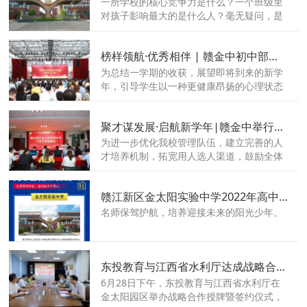
一所学校的核心竞争力是什么？一个班级里
对孩子影响最大的是什么人？毫无疑问，是
老师！赣金中2022届高一英才班，最豪华师
资团队来了！该班的学科教师中，高级教师
榜样领航·优秀相伴 | 赣金中初中部举行期末总结表彰大会
占比超50%，省、市级学科带头人2人，人
均教龄超20年，可谓是大咖云集，实力强
为总结一学期的收获，展望即将到来的新学
悍！
年，引导学生以一种更健康昂扬的心理状态
投入到假期生活中，7月1日，赣江新区金太
阳实验中学初中部在艺新楼二楼举办2021-
聚才谋发展·启航新学年|赣金中举行中层干部竞聘会
2022学年第二学期表彰大会，为本学期愉快
而紧张的学习生活生活画上圆满的句号。
为进一步优化我校管理队伍，建立完善的人
才培养机制，拓宽用人选人渠道，鼓励全体
教职工发挥特长，创新巧干，真抓实干，共
谋金中教育高质量发展，7月1日晚，赣江新
赣江新区金太阳实验中学2022年高中部招生说明
区金太阳实验中学举行了第二届中层干部竞
聘大会。
名师保驾护航，培养迎接未来的阳光少年。
东投教育与江西省水利厅达成战略合作，共同谋划乡村振兴发展！
6月28日下午，东投教育与江西省水利厅在
金太阳园区举办战略合作授牌暨签约仪式，