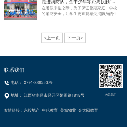
走进消防队，金中少年零距离接触“火焰蓝”！
赣江新区公安局，为学校初一年级一百余名
学子举办了一场禁毒宣讲活动。
在暑假来临之际，为了保证暑期家庭、学校
的消防安全，让学生更直观感受消防员的生
活，提升消防安全技能，6月17日上午，赣
江新区金太阳实验中学高一年级部分学子走
进赣江新区消防救援大队，上了一堂别开生
面的“消防安全教育课”。
<上一页
下一页>
联系我们
电话： 0791-83855079
关注我们
地址： 江西省南昌市经开区菊圃路1818号
友情链接：
东投地产
中伦教育
美城物业
金太阳教育