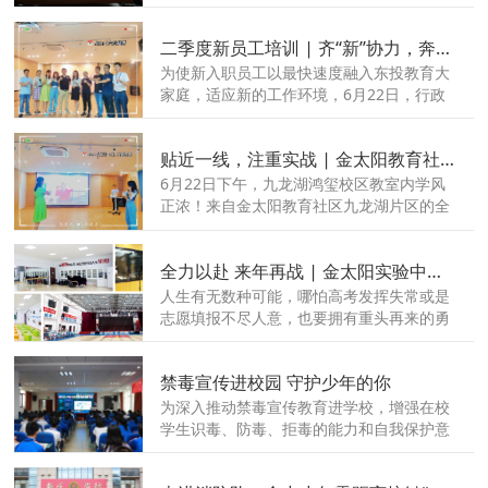
双方将在“农业托底、教育引领、文旅共
建”乡村振兴发展新思路的指引下，以水利厅
二季度新员工培训 | 齐“新”协力，奔赴未来！
帮扶对象——崇仁县许坊乡许坊村为示范
点，在教育、文旅研学等领域展开深度合
为使新入职员工以最快速度融入东投教育大
作。
家庭，适应新的工作环境，6月22日，行政
人资中心在九龙湖鸿玺校区，组织开展2022
年第二期新员工入职培训活动。
贴近一线，注重实战 | 金太阳教育社区暑期强化培训圆满收官！
6月22日下午，九龙湖鸿玺校区教室内学风
正浓！来自金太阳教育社区九龙湖片区的全
体老师，用一下午时间认真学习《天工开
物》《航模》《暑期夏令营》等公司优质课
全力以赴 来年再战 | 金太阳实验中学2022年复读班招生说明
程产品。
人生有无数种可能，哪怕高考发挥失常或是
志愿填报不尽人意，也要拥有重头再来的勇
气。
禁毒宣传进校园 守护少年的你
为深入推动禁毒宣传教育进学校，增强在校
学生识毒、防毒、拒毒的能力和自我保护意
识，6月22日下午，在第35个“国际禁毒
日”来临之际，赣江新区金太阳实验中学联合