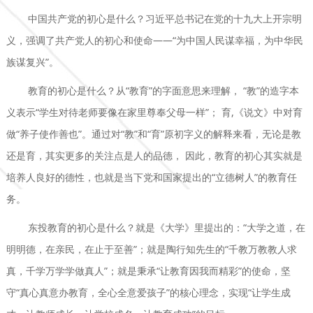
中国共产党的初心是什么？习近平总书记在党的十九大上开宗明
义，强调了共产党人的初心和使命——“为中国人民谋幸福，为中华民
族谋复兴”。
教育的初心是什么？从“教育”的字面意思来理解， “教”的造字本
义表示“学生对待老师要像在家里尊奉父母一样”； 育,《说文》中对育
做“养子使作善也”。通过对“教”和“育”原初字义的解释来看，无论是教
还是育，其实更多的关注点是人的品德， 因此，教育的初心其实就是
培养人良好的德性，也就是当下党和国家提出的“立德树人”的教育任
务。
东投教育的初心是什么？就是《大学》里提出的：“大学之道，在
明明德，在亲民，在止于至善”；就是陶行知先生的“千教万教教人求
真，千学万学学做真人”；就是秉承“让教育因我而精彩”的使命，坚
守“真心真意办教育，全心全意爱孩子”的核心理念，实现“让学生成