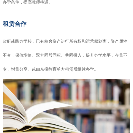
办学条件，提高教师待遇。
租赁合作
政府或民办学校，已有校舍资产进行所有权和运营权剥离，资产属性
不变，保值增值。双方同股同权、共同投入，提升办学水平，存量不
变，增量分享。或由东投教育单方租赁后继续办学。