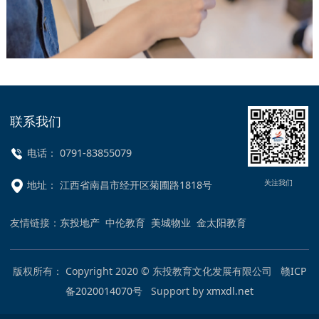
联系我们
电话： 0791-83855079
关注我们
地址： 江西省南昌市经开区菊圃路1818号
友情链接：
东投地产
中伦教育
美城物业
金太阳教育
版权所有： Copyright 2020 © 东投教育文化发展有限公司
赣ICP
备2020014070号
Support by
xmxdl.net