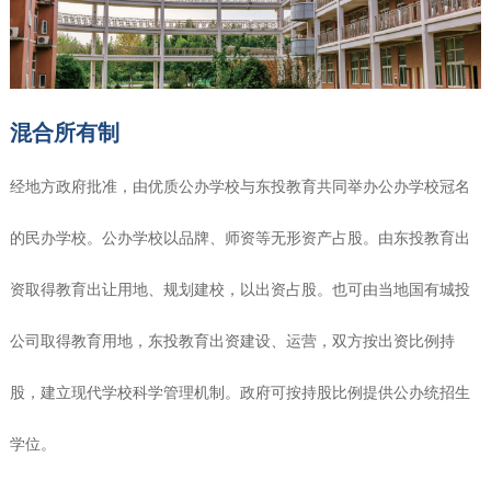
混合所有制
经地方政府批准，由优质公办学校与东投教育共同举办公办学校冠名
的民办学校。公办学校以品牌、师资等无形资产占股。由东投教育出
资取得教育出让用地、规划建校，以出资占股。也可由当地国有城投
公司取得教育用地，东投教育出资建设、运营，双方按出资比例持
股，建立现代学校科学管理机制。政府可按持股比例提供公办统招生
学位。