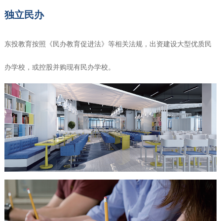
独立民办
东投教育按照《民办教育促进法》等相关法规，出资建设大型优质民
办学校，或控股并购现有民办学校。