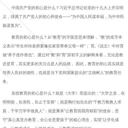
中国共产党的初心是什么？习近平总书记在党的十九大上开宗明
义，强调了共产党人的初心和使命——“为中国人民谋幸福，为中华民
族谋复兴”。
教育的初心是什么？从“教育”的字面意思来理解， “教”的造字本
义表示“学生对待老师要像在家里尊奉父母一样”； 育,《说文》中对育
做“养子使作善也”。通过对“教”和“育”原初字义的解释来看，无论是教
还是育，其实更多的关注点是人的品德， 因此，教育的初心其实就是
培养人良好的德性，也就是当下党和国家提出的“立德树人”的教育任
务。
东投教育的初心是什么？就是《大学》里提出的：“大学之道，在
明明德，在亲民，在止于至善”；就是陶行知先生的“千教万教教人求
真，千学万学学做真人”；就是秉承“让教育因我而精彩”的使命，坚
守“真心真意办教育，全心全意爱孩子”的核心理念，实现“让学生成