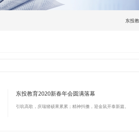
东投
东投教育2020新春年会圆满落幕
0
引吭高歌，庆瑞猪硕果累累；精神抖擞，迎金鼠开泰新篇。