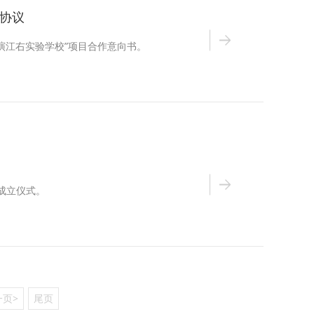
协议
文演江右实验学校”项目合作意向书。
行成立仪式。
一页>
尾页