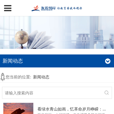
新闻动态
您当前的位置:
新闻动态
看绿水青山如画，忆革命岁月峥嵘：进贤县第二初级中学井冈山圣地研学传薪火！