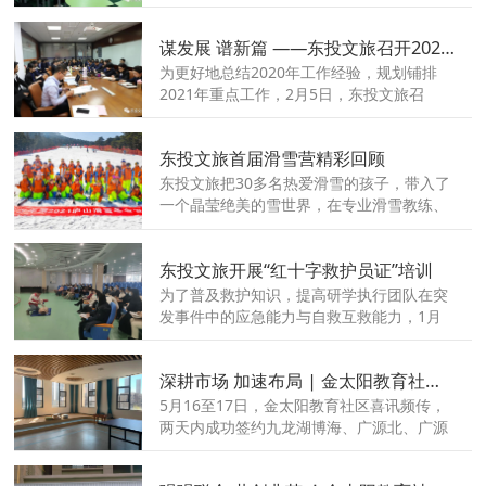
作的落实，也为了打造一支“召之即来、来之
即战、战之即胜”的研学铁军，东投文旅组织
谋发展 谱新篇 ——东投文旅召开2021年度经营会
开展了“2021年研学实践全程标准化执行培
训班”。
为更好地总结2020年工作经验，规划铺排
2021年重点工作，2月5日，东投文旅召
开“2020年工作总结暨2021年工作计划部署
会议”，通过全面深入的学习讨论、思考交
东投文旅首届滑雪营精彩回顾
流，进一步统一思想、凝聚共识，汇聚促进
东投文旅发展的强大力量。
东投文旅把30多名热爱滑雪的孩子，带入了
一个晶莹绝美的雪世界，在专业滑雪教练、
生活老师的多重指导下，孩子们不仅过了把
滑雪瘾，实现了从0基础入门到进阶式探
东投文旅开展“红十字救护员证”培训
索，每一个孩子都将秒变雪场健将，更是收
获勇敢挑战的体育精神。
为了普及救护知识，提高研学执行团队在突
发事件中的应急能力与自救互救能力，1月
15日，东投文旅组织市场人员、营地人员等
共计20人参加《红十字救护员证》培训，培
深耕市场 加速布局 | 金太阳教育社区成功签约九龙湖三个社区！
训特邀请江西省红十字会应急救护讲师进行
现场实操讲解和考核。
5月16至17日，金太阳教育社区喜讯频传，
两天内成功签约九龙湖博海、广源北、广源
南三个社区，开创金太阳教育社区布局九龙
湖新局面 ，也标志着金太阳教育社区在英雄