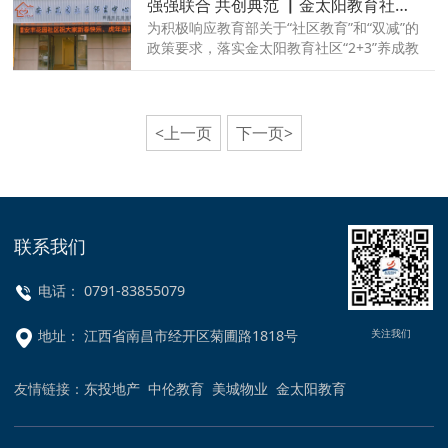
强强联合 共创典范 ▏金太阳教育社区&安丰花园社区正式签约
城南昌的战略布局全面提速。
为积极响应教育部关于“社区教育”和“双减”的
政策要求，落实金太阳教育社区“2+3”养成教
育模式，为更多的家庭培养孩子优秀品格和
良好行为习惯，4月1日，金太阳教育社区与
九龙湖安丰花园社区正式签约，双方合力共
同打造“我为群众办实事”社区教育服务中
<上一页
下一页>
心。
联系我们
电话： 0791-83855079
关注我们
地址： 江西省南昌市经开区菊圃路1818号
友情链接：
东投地产
中伦教育
美城物业
金太阳教育