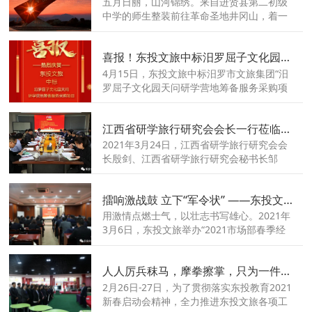
五月日丽，山河锦绣。来自进贤县第二初级
中学的师生整装前往革命圣地井冈山，着一
身红军服，吃一顿红米饭，行一段红军路，
颂一曲红军歌，听一堂革命史，切身感受那
喜报！东投文旅中标汨罗屈子文化园研学项目
传承不息的革命情怀和思想光辉。
4月15日，东投文旅中标汨罗市文旅集团“汨
罗屈子文化园天问研学营地筹备服务采购项
目”，双方将就项目策划、春季研学筹备、营
地教育内容研发、品牌推广策划等展开合
江西省研学旅行研究会会长一行莅临东投文旅视察指导
作。
2021年3月24日，江西省研学旅行研究会会
长殷剑、江西省研学旅行研究会秘书长邹
凯、天格教育集团江剑平等研学旅行大咖汇
聚东投文旅，与东投教育理事长商婷婷、东
擂响激战鼓 立下“军令状” ——东投文旅举办2021春季经营启动会
投教育总经理柏成刚等人共话江西研学旅行
发展，推进江西研学旅行资源相融相通。
用激情点燃士气，以壮志书写雄心。2021年
3月6日，东投文旅举办“2021市场部春季经
营启动会”会议！东投文旅的精英们齐聚一
堂，热情高涨，以披荆斩棘之势，蓄力攻坚
人人厉兵秣马，摩拳擦掌，只为一件事！
战火，以高昂斗志和饱满热情冲刺新篇章。
2月26日-27日，为了贯彻落实东投教育2021
新春启动会精神，全力推进东投文旅各项工