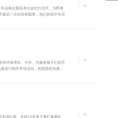
高三毕业典礼暨高考出征壮行仪式，为即将
子最后一次站在校园里，他们的高中生活
宣传环保理念。今年，为激发孩子们的艺
鸟巢设计制作劳动活动。校园里的鸟巢，
羽毛球比赛。全校15名男子单打参赛队