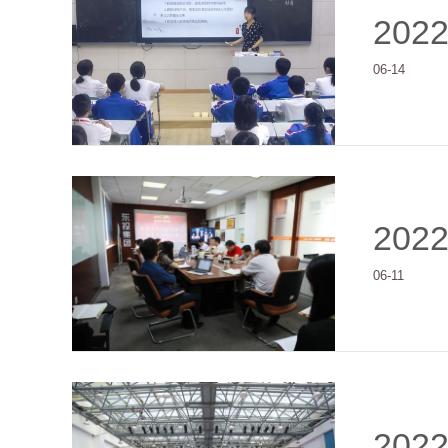
202
06-14
202
06-11
202