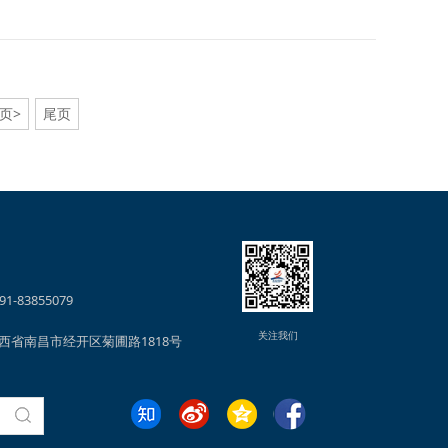
页>
尾页
1-83855079
关注我们
西省南昌市经开区菊圃路1818号