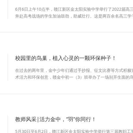
6月6日上午10点半，赣江新区金太阳实验中学举行了2022届
奔赴高考战场的学生加油鼓劲，助威壮行。这是两百余名高三学
也至此圆满落幕。
校园里的鸟巢，植入心灵的一颗环保种子！
2
在过去的两年里，金中少年们通过手抄报、征文比赛等方式积极
术活力和环保创意，赣金中初一（3）班举办了一场别开生面的
植入心灵的一颗环保种子！
教师风采|活力金中，“羽”你同行！
2
5月30日至6月2日，赣江新区金太阳实验中学举行第三届教职工