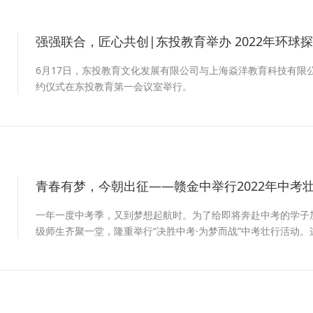
强强联合，匠心共创|东投教育举办 2022年环
2
6月17日，东投教育文化发展有限公司与上海焱洋教育科技有限公司
约仪式在东投教育第一会议室举行。
青春有梦，今朝出征——赣金中举行2022年中考
2
一年一度中考季，又到梦想起航时。为了给即将奔赴中考的学子加
级师生齐聚一堂，隆重举行“决胜中考·为梦而战”中考壮行活动