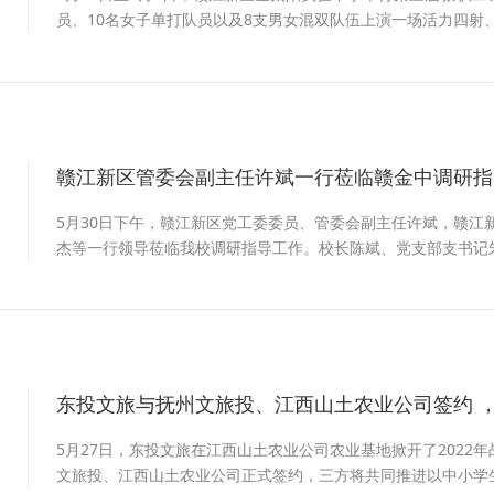
员、10名女子单打队员以及8支男女混双队伍上演一场活力四射
赣江新区管委会副主任许斌一行莅临赣金中调研指
2
5月30日下午，赣江新区党工委委员、管委会副主任许斌，赣江
杰等一行领导莅临我校调研指导工作。校长陈斌、党支部支书记
东投文旅与抚州文旅投、江西山土农业公司签约 ，
2
5月27日，东投文旅在江西山土农业公司农业基地掀开了2022
文旅投、江西山土农业公司正式签约，三方将共同推进以中小学