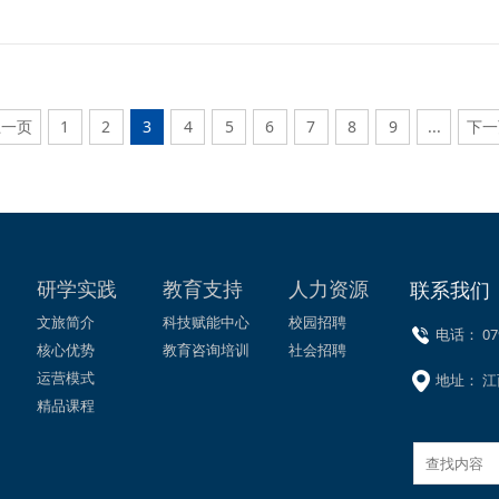
践。
上一页
1
2
3
4
5
6
7
8
9
...
下一
研学实践
教育支持
人力资源
联系我们
文旅简介
科技赋能中心
校园招聘
电话： 079
核心优势
教育咨询培训
社会招聘
运营模式
地址： 江
精品课程