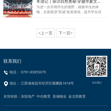
冬游记 | 探访自然奥秘·穿越华夏文明——金中学子龙虎山研学记
为进一步开阔学生的视野，锻炼学生的体
魄，全面推进“双减”政策落地，提升学生综
合素质，12月14日-16日，赣江新区金太阳
实验中学组织初中部及高中部基础年级学
生，分批赴鹰潭龙虎山开展了主题为“探访自
然奥秘·穿越华夏文明”的研学旅行活动。
<上一页
下一页>
联系我们
电话： 0791-83855079
关注我们
地址： 江西省南昌市经开区菊圃路1818号
友情链接：
东投地产
中伦教育
美城物业
金太阳教育