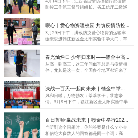
4月14日下午，江西省疫情防控指挥部疫情
防控工作第三督导组组长、省工信厅二级巡
视员黄美昌等一行四人莅临我校，对我校疫
情防控工作进行专项督导检查。赣江新区党
暧心｜爱心物资暖校园 共筑疫情防控线
工委委员、管委会副主任赵和平，赣江新区
社发局局长李茂芹及中医药科创城党委委员
3月29日下午，满载防疫爱心物资的运输车
叶人齐等人全程陪同。
缓缓驶进赣江新区金太阳实验中学大门，车
上满载赣江新区中医药科创城社发部送给我
校的防疫物资。
春光灿烂日·少年归来时——赣金中高三学子返校复课啦！
从高一到高三，这三年间似乎总是与疫情相
伴，尤其是这一次，全国多个地区都迎来了
疫情“小爆发”，即将高考的学子们纷纷停课
在家，家长们更是焦虑难眠，每天都在盼望
决战一百天·一起向未来 | 赣金中举办中考百日誓师大会
着复课的通知。
风和日暖，万物勃发；莘莘学子，壮志豪
情。3月8日下午，赣江新区金太阳实验中学
初三年级在艺新楼举行2022年中考百日冲刺
誓师大会，校长陈斌、党支部书记朱俊等学
百日誓师·赢战未来 | 赣金中举行2022届高三年级百日誓师大会！
校领导以及初三全体师生见证了这一重要时
刻。
当听到这个问题时，你的答案是什么？小金
相信绝大多数人的回答都是同一个词：高