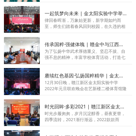
考！
一起筑梦向未来 | 金太阳实验中学举行2022年春季开学典礼！
律回春晖渐，万象始更新，新学期如约而
至，师生们踏着春风回到校园，在久违的相
聚中拥抱新的学期。
传承国粹·强健体魄 | 赣金中与江西传统武术技击协会签订战略合作协议
为了弘扬中华武术厚德重义、坚忍不拔、自
强不息的精神，丰富学校体育活动，打造七
彩人文校园，1月11日下午，江西传统武术
技击协会主席秦林卫一行3人来到我校参观
赓续红色基因·弘扬国粹精华 | 金太阳实验中学2022年元旦晚会盛大启幕！
交流。
12月30日晚，赣江新区金太阳实验中学
2022年元旦联欢晚会在艺新楼二楼体育馆隆
重举行，全校师生欢聚一堂，共迎新年。此
次晚会以“赓续红色基因·弘扬国粹精华”为主
时光回眸·多彩2021 | 赣江新区金太阳实验中学2021年度特别回顾
题，寄寓着金中人“国家富强、社会和谐、时
代进步、人民幸福”的美好祝愿。
时光步履匆匆，岁月沉淀醇香，昼夜更替，
四季流转，2021渐行渐远，2022款款而
来，时光记录着我们一起经历的美好。